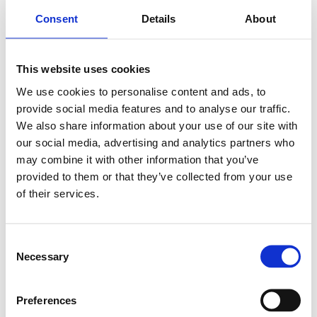
Registre horari
Consent
Details
About
Registre horari laboral
This website uses cookies
Ajudem les pimes i els autònoms de la teva cartera a digitalitzar el
registre diari de jornada amb una solució senzilla, sense
We use cookies to personalise content and ads, to
instal·lacions i amb suport directe de Micrologic.
provide social media features and to analyse our traffic.
Fitxatge des d’ordinador, mòbil o terminal.
We also share information about your use of our site with
Gestió d’horaris, vacances, incidències i informes.
our social media, advertising and analytics partners who
Implantació, formació i suport a càrrec de Micrologic.
may combine it with other information that you’ve
provided to them or that they’ve collected from your use
Registre horari
of their services.
+10.000
empreses ja utilitzen Timenet
Fitxatges
des de qualsevol dispositiu
Informes
horaris i incidències
Consent
Necessary
Selection
Així col·laborem amb tu
Tu coneixes els teus clients. Nosaltres ens
Preferences
ocupem de la tecnologia.