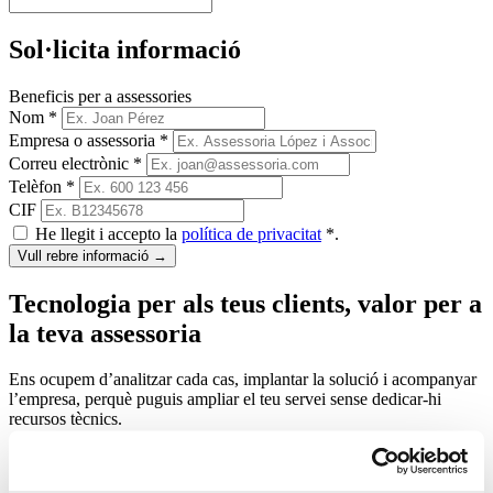
Sol·licita informació
Beneficis per a assessories
Nom
*
Empresa o assessoria
*
Correu electrònic
*
Telèfon
*
CIF
He llegit i accepto la
política de privacitat
*
.
Vull rebre informació
→
Tecnologia per als teus clients, valor per a
la teva assessoria
Ens ocupem d’analitzar cada cas, implantar la solució i acompanyar
l’empresa, perquè puguis ampliar el teu servei sense dedicar-hi
recursos tècnics.
Registre horari
Integra ERP
Facturació i VeriFactu
Connexió amb l’assessoria