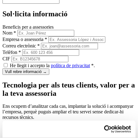
Sol·licita informació
Beneficis per a assessories
Nom
*
Empresa o assessoria
*
Correu electrònic
*
Telèfon
*
CIF
He llegit i accepto la
política de privacitat
*
.
Vull rebre informació
→
Tecnologia per als teus clients, valor per a
la teva assessoria
Ens ocupem d’analitzar cada cas, implantar la solució i acompanyar
l’empresa, perquè puguis ampliar el teu servei sense dedicar-hi
recursos tècnics.
Registre horari
Integra ERP
Facturació i VeriFactu
Connexió amb l’assessoria