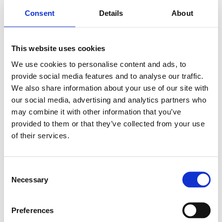
Registre horari
Consent
Details
About
Registre horari laboral
This website uses cookies
Ajudem les pimes i els autònoms de la teva cartera a digitalitzar el
registre diari de jornada amb una solució senzilla, sense
We use cookies to personalise content and ads, to
instal·lacions i amb suport directe de Micrologic.
provide social media features and to analyse our traffic.
Fitxatge des d’ordinador, mòbil o terminal.
We also share information about your use of our site with
Gestió d’horaris, vacances, incidències i informes.
our social media, advertising and analytics partners who
Implantació, formació i suport a càrrec de Micrologic.
may combine it with other information that you’ve
provided to them or that they’ve collected from your use
Registre horari
of their services.
+10.000
empreses ja utilitzen Timenet
Fitxatges
des de qualsevol dispositiu
Informes
horaris i incidències
Consent
Necessary
Selection
Així col·laborem amb tu
Tu coneixes els teus clients. Nosaltres ens
Preferences
ocupem de la tecnologia.